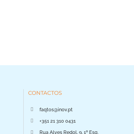
CONTACTOS
faqtos@inov.pt
+351 21 310 0431
Rua Alves Redol, 9, 1º Esq.