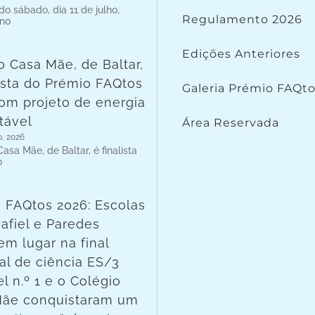
o sábado, dia 11 de julho,
Regulamento 2026
 no
Edições Anteriores
o Casa Mãe, de Baltar,
lista do Prémio FAQtos
Galeria Prémio FAQt
om projeto de energia
tável
Área Reservada
o, 2026
asa Mãe, de Baltar, é finalista
o
 FAQtos 2026: Escolas
afiel e Paredes
em lugar na final
al de ciência ES/3
l n.º 1 e o Colégio
Mãe conquistaram um