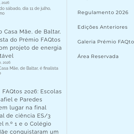
, 2026
o sábado, dia 11 de julho,
Regulamento 2026
 no
Edições Anteriores
o Casa Mãe, de Baltar,
lista do Prémio FAQtos
Galeria Prémio FAQt
om projeto de energia
tável
Área Reservada
o, 2026
asa Mãe, de Baltar, é finalista
o
 FAQtos 2026: Escolas
afiel e Paredes
em lugar na final
al de ciência ES/3
l n.º 1 e o Colégio
Mãe conquistaram um