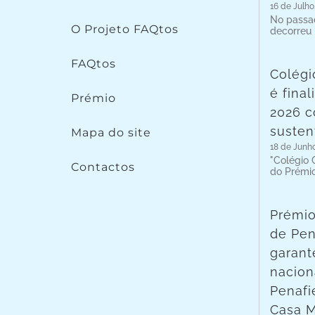
16 de Julho
No passad
O Projeto FAQtos
decorreu
FAQtos
Colégi
é fina
Prémio
2026 c
susten
Mapa do site
18 de Junh
"Colégio C
Contactos
do Prémi
Prémio
de Pen
garant
nacion
Penafie
Casa 