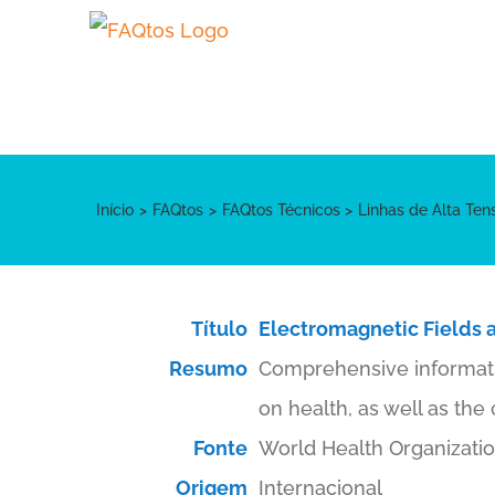
Skip
to
content
Início
FAQtos
FAQtos Técnicos
Linhas de Alta Ten
Título
Electromagnetic Fields a
Resumo
Comprehensive informatio
on health, as well as t
Fonte
World Health Organizati
Origem
Internacional