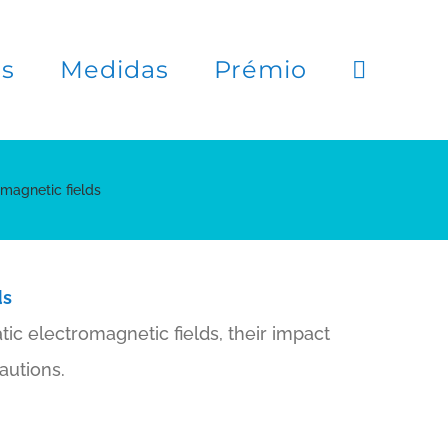
es
Medidas
Prémio
 magnetic fields
ds
c electromagnetic fields, their impact
autions.