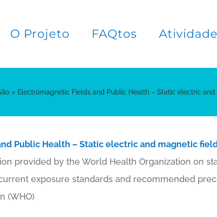
O Projeto
FAQtos
Atividad
são
Electromagnetic Fields and Public Health – Static electric and
nd Public Health – Static electric and magnetic fiel
n provided by the World Health Organization on stati
he current exposure standards and recommended prec
on (WHO)