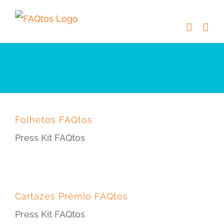
Skip
to
content
Folhetos FAQtos
Press Kit FAQtos
Cartazes Prémio FAQtos
Press Kit FAQtos