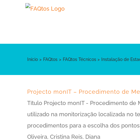
Skip
to
content
Início
FAQtos
FAQtos Técnicos
Instalação de Est
Projecto monIT – Procedimento de Me
Título Projecto monIT - Procedimento de
utilizado na monitorização localizada n
procedimentos para a escolha dos pontos 
Oliveira, Cristina Reis, Diana