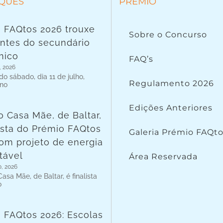
QUES
PRÉMIO
 FAQtos 2026 trouxe
Sobre o Concurso
ntes do secundário
nico
FAQ’s
, 2026
o sábado, dia 11 de julho,
Regulamento 2026
 no
Edições Anteriores
o Casa Mãe, de Baltar,
lista do Prémio FAQtos
Galeria Prémio FAQt
om projeto de energia
tável
Área Reservada
o, 2026
asa Mãe, de Baltar, é finalista
o
 FAQtos 2026: Escolas