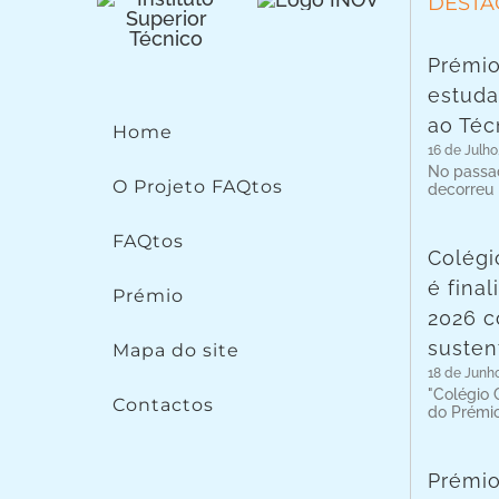
DESTA
Prémio
estuda
ao Téc
Home
16 de Julho
No passad
O Projeto FAQtos
decorreu
FAQtos
Colégi
é fina
Prémio
2026 c
susten
Mapa do site
18 de Junh
"Colégio C
Contactos
do Prémi
Prémio