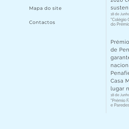
susten
Mapa do site
18 de Junh
"Colégio C
Contactos
do Prémi
Prémio
de Pen
garant
nacion
Penafie
Casa 
lugar 
18 de Junh
"Prémio F
e Parede