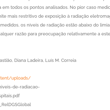
a em todos os pontos analisados. No pior caso medi
mite mais restritivo de exposição à radiação eletro
s medidos, os níveis de radiação estão abaixo do limi
alquer razão para preocupação relativamente a este
astião, Diana Ladeira, Luís M. Correia
ntent/uploads/
iveis-de-radiacao-
itais.pdf
_RelDGSGlobal