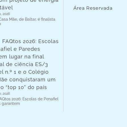
tável
Área Reservada
o, 2026
asa Mãe, de Baltar, é finalista
o
 FAQtos 2026: Escolas
afiel e Paredes
em lugar na final
al de ciência ES/3
l n.º 1 e o Colégio
Mãe conquistaram um
no “top 10” do país
o, 2026
AQtos 2026: Escolas de Penafiel
s garantem