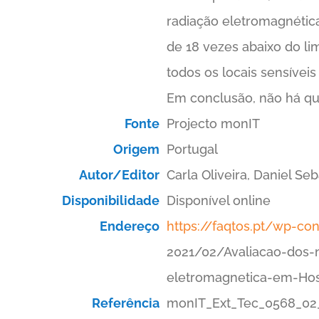
radiação eletromagnétic
de 18 vezes abaixo do li
todos os locais sensívei
Em conclusão, não há qu
Fonte
Projecto monIT
Origem
Portugal
Autor/Editor
Carla Oliveira, Daniel Seb
Disponibilidade
Disponível online
Endereço
https://faqtos.pt/wp-co
2021/02/Avaliacao-dos-n
eletromagnetica-em-Hosp
Referência
monIT_Ext_Tec_0568_02