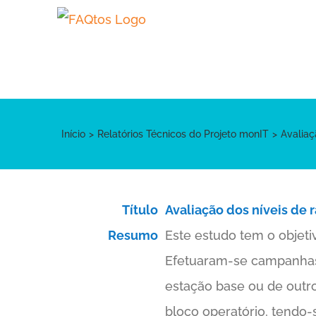
Skip
to
content
Início
Relatórios Técnicos do Projeto monIT
Avaliaç
Título
Avaliação dos níveis de
Resumo
Este estudo tem o objeti
Efetuaram-se campanhas 
estação base ou de outros
bloco operatório, tendo-