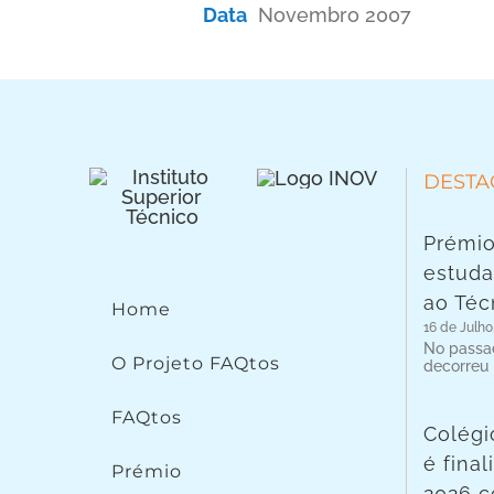
Data
Novembro 2007
DESTA
Prémio
estuda
ao Téc
Home
16 de Julho
No passad
O Projeto FAQtos
decorreu
FAQtos
Colégi
é fina
Prémio
2026 c