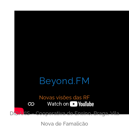
Beyond.FM
Novas visões das RF
DIDAXIS – Cooperativa de Ensino, Braga, Vila
Nova de Famalicão