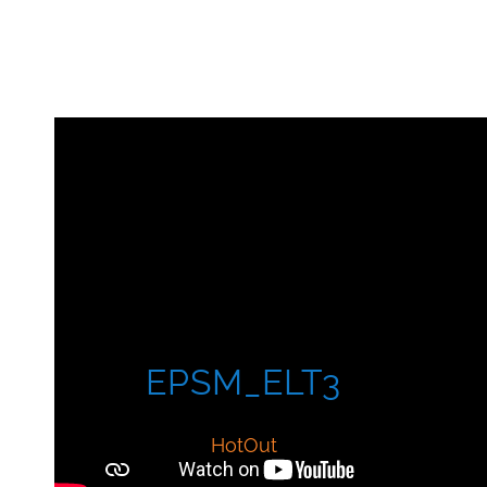
EPSM_ELT3
HotOut