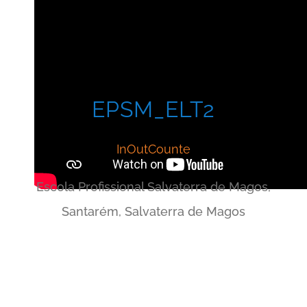
EPSM_ELT2
InOutCounte
Escola Profissional Salvaterra de Magos,
Santarém, Salvaterra de Magos