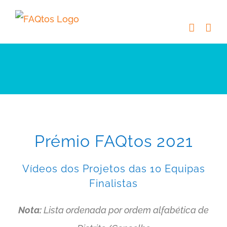
Skip
to
content
Prémio FAQtos 2021
Vídeos dos Projetos das 10 Equipas
Finalistas
Nota:
Lista ordenada por ordem alfabética de