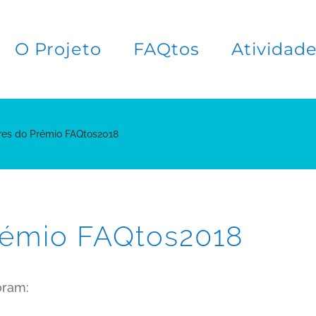
O Projeto
FAQtos
Atividad
es do Prémio FAQtos2018
rémio FAQtos2018
oram: