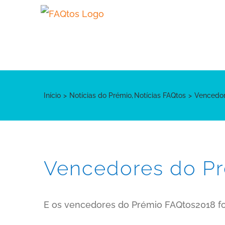
Skip
to
content
Início
Notícias do Prémio
Notícias FAQtos
Vencedor
Vencedores do P
E os vencedores do Prémio FAQtos2018 f