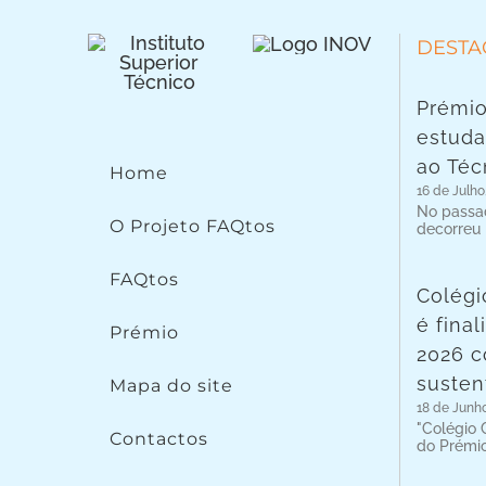
DESTA
Prémio
estuda
ao Téc
Home
16 de Julho
No passad
O Projeto FAQtos
decorreu
FAQtos
Colégi
é fina
Prémio
2026 c
susten
Mapa do site
18 de Junh
"Colégio C
Contactos
do Prémi