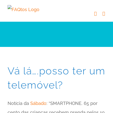
Skip
to
content
Vá lá….posso ter um
telemóvel?
Notícia da
Sábado
: “SMARTPHONE. 65 por
cento das crianças recebem prenda pelos 10