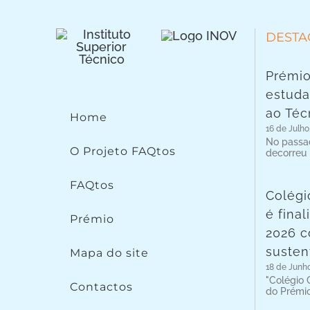
DESTA
Prémio
estuda
ao Téc
Home
16 de Julho
No passad
O Projeto FAQtos
decorreu
FAQtos
Colégi
é fina
Prémio
2026 c
susten
Mapa do site
18 de Junh
"Colégio C
Contactos
do Prémi