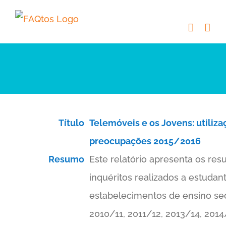
Skip
to
content
Título
Telemóveis e os Jovens: utiliza
preocupações 2015/2016
Resumo
Este relatório apresenta os res
inquéritos realizados a estudan
estabelecimentos de ensino se
2010/11, 2011/12, 2013/14, 2014