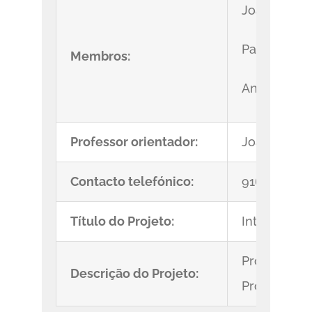
João Pedro 
Paulo Rena
Membros:
António Jos
Professor orientador:
Joaquim Sa
Contacto telefónico:
916972287
Título do Projeto:
Interative R
Projeto int
Descrição do Projeto:
Programado 