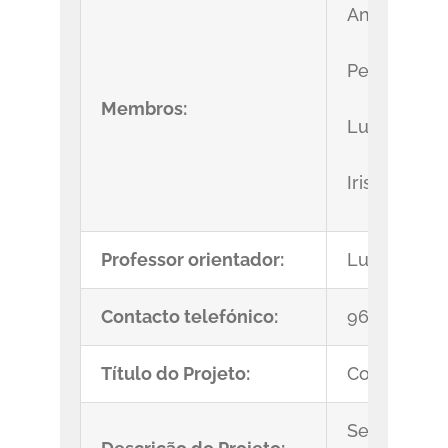
António Ped
Pedro Filip
Membros:
Luís Filipe
Iris Câmara
Professor orientador:
Luísa Mari
Contacto telefónico:
963096988
Título do Projeto:
Combater o 
Segundo o e