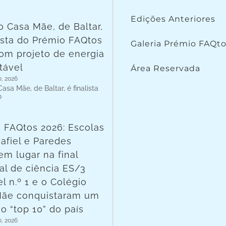
Edições Anteriores
o Casa Mãe, de Baltar,
lista do Prémio FAQtos
Galeria Prémio FAQt
om projeto de energia
tável
Área Reservada
o, 2026
asa Mãe, de Baltar, é finalista
o
 FAQtos 2026: Escolas
afiel e Paredes
em lugar na final
al de ciência ES/3
l n.º 1 e o Colégio
Mãe conquistaram um
no “top 10” do país
o, 2026