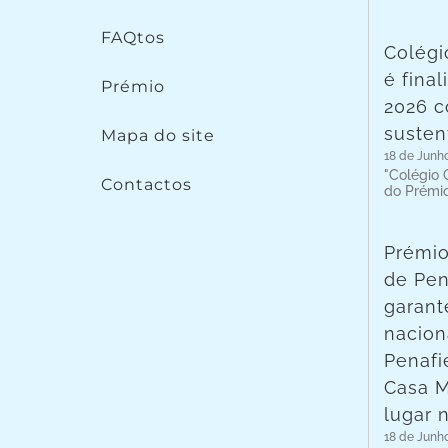
FAQtos
Colégi
é fina
Prémio
2026 c
susten
Mapa do site
18 de Junh
"Colégio C
Contactos
do Prémi
Prémio
de Pen
garant
nacion
Penafie
Casa 
lugar 
18 de Junh