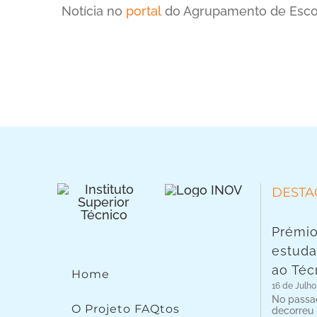
Notícia no
portal
do Agrupamento de Escol
DESTA
Prémio
estuda
ao Téc
Home
16 de Julho
No passad
O Projeto FAQtos
decorreu