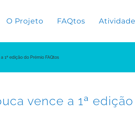
O Projeto
FAQtos
Atividad
a 1ª edição do Prémio FAQtos
ouca vence a 1ª ediçã