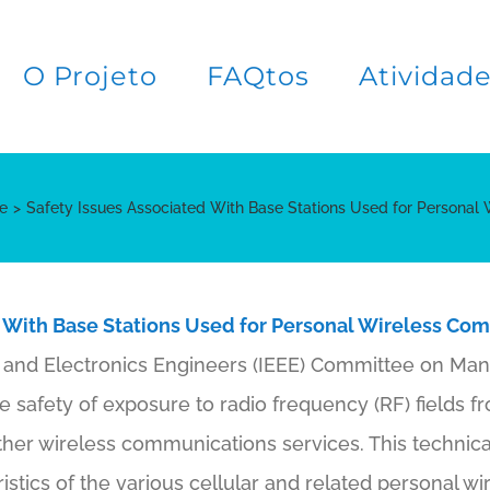
O Projeto
FAQtos
Atividad
e
Safety Issues Associated With Base Stations Used for Personal
d With Base Stations Used for Personal Wireless Co
cal and Electronics Engineers (IEEE) Committee on 
e safety of exposure to radio frequency (RF) fields f
ther wireless communications services. This technica
istics of the various cellular and related personal 