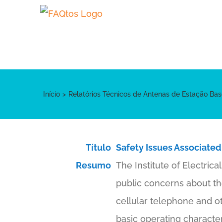
Skip
to
content
Início
Relatórios Técnicos de Antenas de Estação Bas
Título
Safety Issues Associate
Resumo
The Institute of Electri
public concerns about th
cellular telephone and o
basic operating character