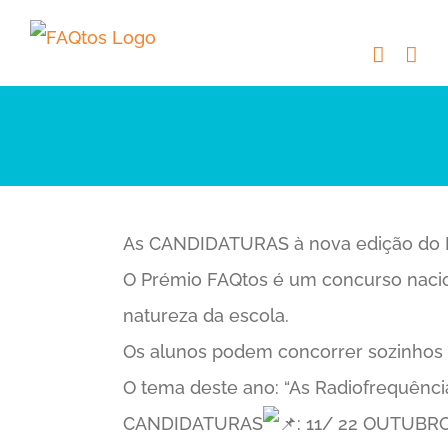
Skip
to
content
As CANDIDATURAS à nova edição do 
O Prémio FAQtos é um concurso nacion
natureza da escola.
Os alunos podem concorrer sozinhos 
O tema deste ano: “As Radiofrequênci
CANDIDATURAS
: 11/ 22 OUTUBRO 