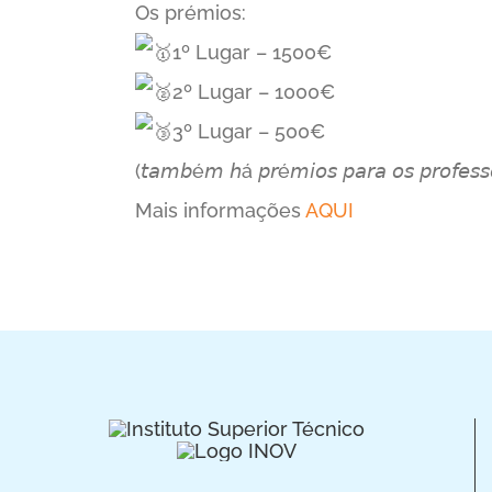
Os prémios:
1º Lugar – 1500€
2º Lugar – 1000€
3º Lugar – 500€
(𝘵𝘢𝘮𝘣é𝘮 𝘩á 𝘱𝘳é𝘮𝘪𝘰𝘴 𝘱𝘢𝘳𝘢 𝘰𝘴 𝘱𝘳𝘰𝘧𝘦𝘴𝘴𝘰𝘳
Mais informações
AQUI