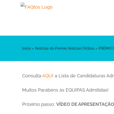
Skip
to
content
Início
Notícias do Prémio
Notícias FAQtos
PRÉMIO F
Consulta
AQUI
a Lista de Candidaturas Ad
Muitos Parabéns às EQUIPAS Admitidas!
Próximo passo:
VÍDEO DE APRESENTAÇÃO