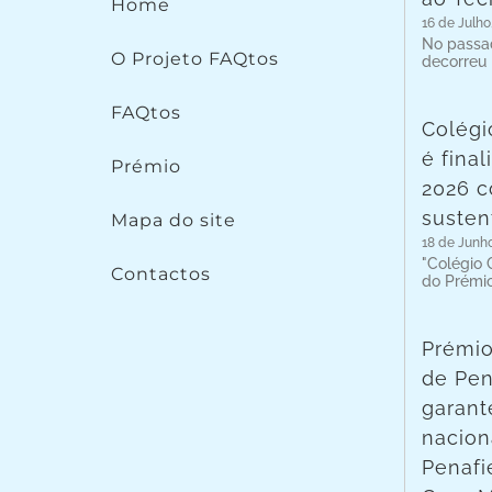
Home
16 de Julho
No passad
O Projeto FAQtos
decorreu
FAQtos
Colégi
é fina
Prémio
2026 c
susten
Mapa do site
18 de Junh
"Colégio C
Contactos
do Prémi
Prémio
de Pen
garant
nacion
Penafie