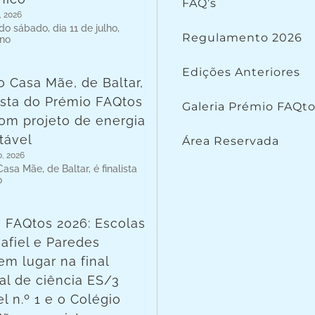
FAQ’s
, 2026
o sábado, dia 11 de julho,
Regulamento 2026
 no
Edições Anteriores
o Casa Mãe, de Baltar,
lista do Prémio FAQtos
Galeria Prémio FAQt
om projeto de energia
tável
Área Reservada
o, 2026
asa Mãe, de Baltar, é finalista
o
 FAQtos 2026: Escolas
afiel e Paredes
em lugar na final
al de ciência ES/3
l n.º 1 e o Colégio