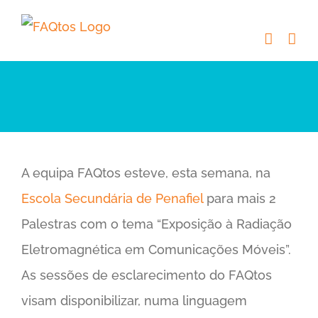
Skip
to
content
A equipa FAQtos esteve, esta semana, na
Escola Secundária de Penafiel
para mais 2
Palestras com o tema “Exposição à Radiação
Eletromagnética em Comunicações Móveis”.
As sessões de esclarecimento do FAQtos
visam disponibilizar, numa linguagem