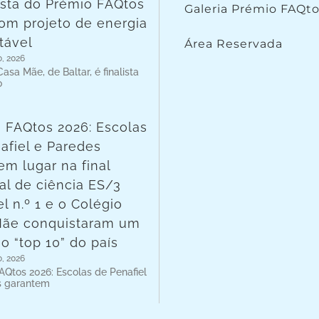
lista do Prémio FAQtos
Galeria Prémio FAQt
om projeto de energia
tável
Área Reservada
o, 2026
asa Mãe, de Baltar, é finalista
o
 FAQtos 2026: Escolas
afiel e Paredes
em lugar na final
al de ciência ES/3
l n.º 1 e o Colégio
Mãe conquistaram um
no “top 10” do país
o, 2026
AQtos 2026: Escolas de Penafiel
s garantem