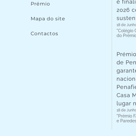
é fina
Prémio
2026 c
susten
Mapa do site
18 de Junh
"Colégio C
Contactos
do Prémi
Prémio
de Pen
garant
nacion
Penafie
Casa 
lugar 
18 de Junh
"Prémio F
e Parede