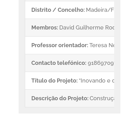
Distrito / Concelho:
Madeira/Funchal
Membros:
David Guilherme Rodrigues do
Professor orientador:
Teresa Neves
Contacto telefónico:
918697097
Título do Projeto:
“Inovando e descobrin
Descrição do Projeto:
Construção de um p