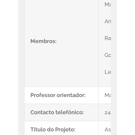
Maria Leon
Ana Franci
Radu Samir
Membros:
Gonçalo Mar
Leonor Mart
Professor orientador:
Maria Isabe
Contacto telefónico:
249979040
Título do Projeto:
As RadioFre