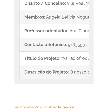
Distrito / Concelho:
Vila Real/Mesão Fri
Membros:
Ângela Letícia Nogueira, Mart
Professor orientador:
Ana Cláudia Ribei
Contacto telefónico:
916355311
Título do Projeto:
“As radiofrequências.
Descrição do Projeto:
O nosso objetivo c
Submeter/Consultar ficheiros