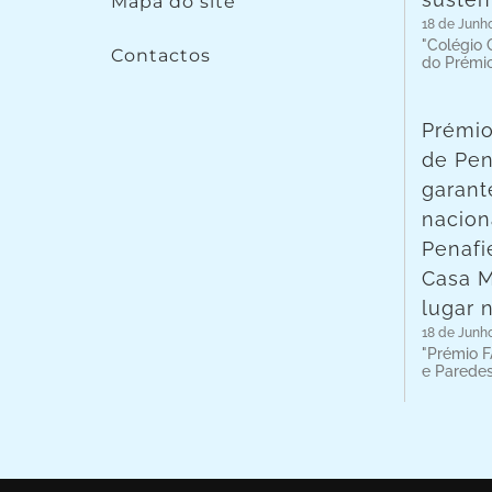
Mapa do site
18 de Junh
"Colégio C
Contactos
do Prémi
Prémio
de Pen
garant
nacion
Penafie
Casa 
lugar 
18 de Junh
"Prémio F
e Parede