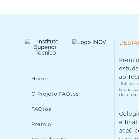
DESTA
Prémio
estuda
ao Téc
Home
16 de Julho
No passad
O Projeto FAQtos
decorreu
FAQtos
Colégi
é fina
Prémio
2026 c
susten