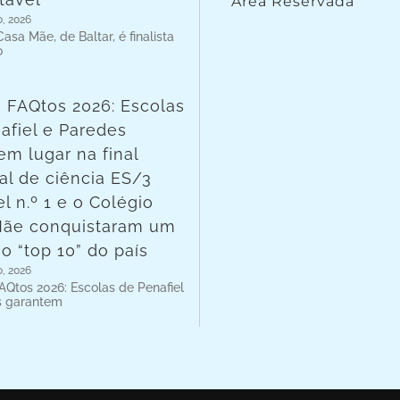
Área Reservada
o, 2026
asa Mãe, de Baltar, é finalista
o
 FAQtos 2026: Escolas
afiel e Paredes
em lugar na final
al de ciência ES/3
l n.º 1 e o Colégio
Mãe conquistaram um
no “top 10” do país
o, 2026
AQtos 2026: Escolas de Penafiel
s garantem