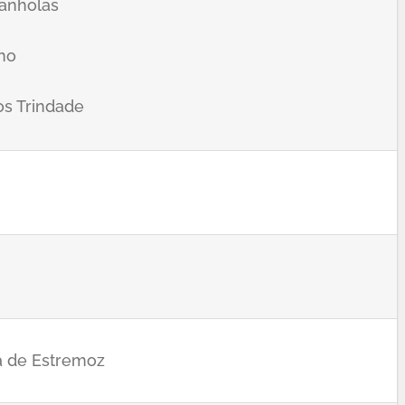
Canholas
cho
os Trindade
a de Estremoz