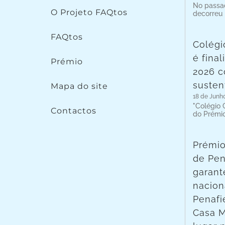
No passad
O Projeto FAQtos
decorreu
FAQtos
Colégi
é fina
Prémio
2026 c
susten
Mapa do site
18 de Junh
"Colégio C
Contactos
do Prémi
Prémio
de Pen
garant
nacion
Penafie
Casa 