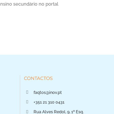
ensino secundário no portal
CONTACTOS
faqtos@inov.pt
+351 21 310 0431
Rua Alves Redol, 9, 1º Esq.