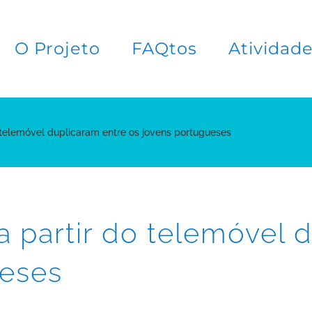
O Projeto
FAQtos
Atividad
o telemóvel duplicaram entre os jovens portugueses
 a partir do telemóvel 
ueses