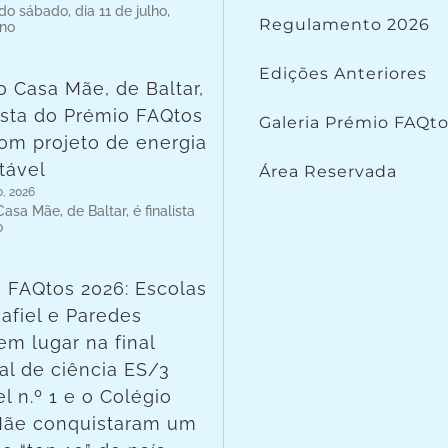
o sábado, dia 11 de julho,
Regulamento 2026
 no
Edições Anteriores
o Casa Mãe, de Baltar,
lista do Prémio FAQtos
Galeria Prémio FAQt
om projeto de energia
tável
Área Reservada
o, 2026
asa Mãe, de Baltar, é finalista
o
 FAQtos 2026: Escolas
afiel e Paredes
em lugar na final
al de ciência ES/3
l n.º 1 e o Colégio
Mãe conquistaram um