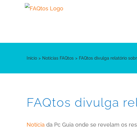
Skip
to
content
Início
Notícias FAQtos
FAQtos divulga relatório sobr
FAQtos divulga rel
Notícia
da Pc Guia onde se revelam os res