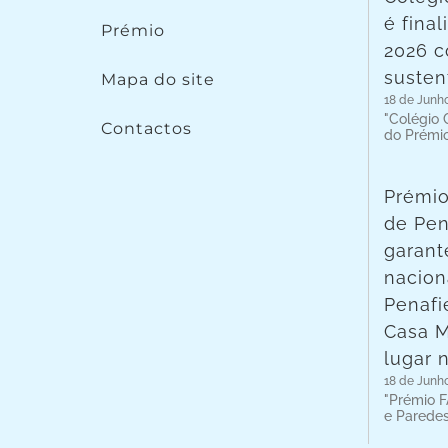
é fina
Prémio
2026 c
susten
Mapa do site
18 de Junh
"Colégio C
Contactos
do Prémi
Prémio
de Pen
garant
nacion
Penafie
Casa 
lugar 
18 de Junh
"Prémio F
e Parede