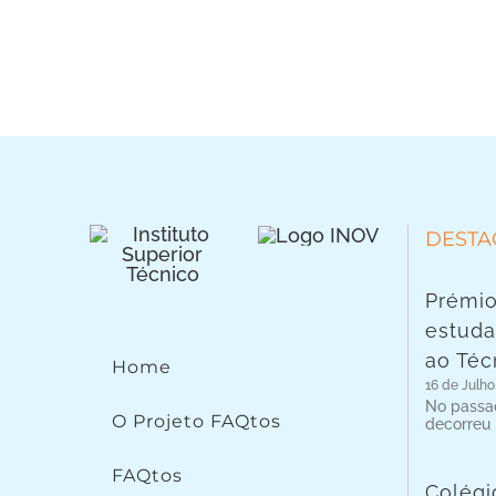
DESTA
Prémio
estuda
ao Téc
Home
16 de Julho
No passad
O Projeto FAQtos
decorreu
FAQtos
Colégi