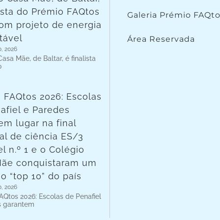
lista do Prémio FAQtos
Galeria Prémio FAQt
om projeto de energia
tável
Área Reservada
o, 2026
asa Mãe, de Baltar, é finalista
o
 FAQtos 2026: Escolas
afiel e Paredes
em lugar na final
al de ciência ES/3
l n.º 1 e o Colégio
Mãe conquistaram um
no “top 10” do país
o, 2026
AQtos 2026: Escolas de Penafiel
s garantem