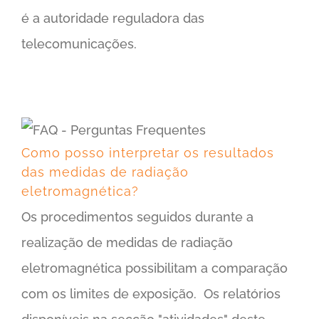
é a autoridade reguladora das
telecomunicações.
Como posso interpretar os resultados das medidas de radiação eletromagnética?
Como posso interpretar os resultados
das medidas de radiação
eletromagnética?
Os procedimentos seguidos durante a
realização de medidas de radiação
eletromagnética possibilitam a comparação
com os limites de exposição. Os relatórios