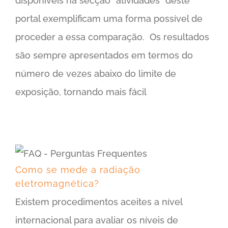
disponíveis na secção "atividades" deste
portal exemplificam uma forma possível de
proceder a essa comparação. Os resultados
são sempre apresentados em termos do
número de vezes abaixo do limite de
exposição, tornando mais fácil
Como se mede a radiação eletromagnética?
Como se mede a radiação
eletromagnética?
Existem procedimentos aceites a nível
internacional para avaliar os níveis de