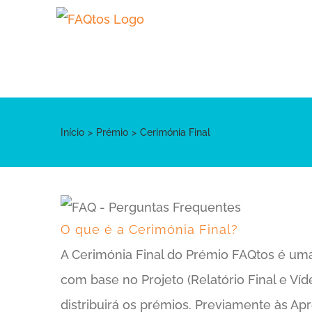
Skip
to
content
Início
Prémio
Cerimónia Final
O que é a Cerimónia Final?
A Cerimónia Final do Prémio FAQtos é uma c
com base no Projeto (Relatório Final e Víd
distribuirá os prémios. Previamente às Ap