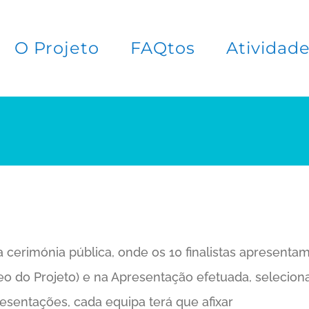
O Projeto
FAQtos
Atividad
erimónia pública, onde os 10 finalistas apresentam os
eo do Projeto) e na Apresentação efetuada, seleciona
resentações, cada equipa terá que afixar