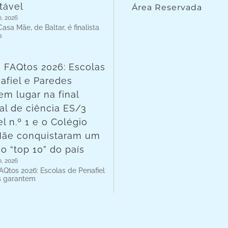
tável
Área Reservada
o, 2026
asa Mãe, de Baltar, é finalista
o
 FAQtos 2026: Escolas
afiel e Paredes
em lugar na final
al de ciência ES/3
l n.º 1 e o Colégio
Mãe conquistaram um
no “top 10” do país
o, 2026
AQtos 2026: Escolas de Penafiel
s garantem