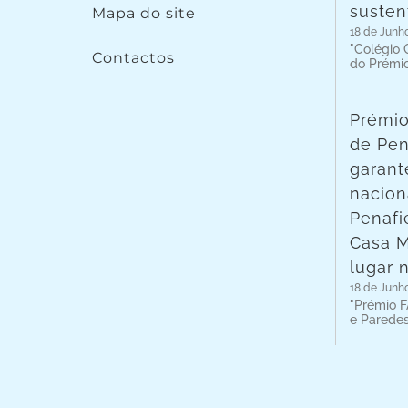
susten
Mapa do site
18 de Junh
"Colégio C
Contactos
do Prémi
Prémio
de Pen
garant
nacion
Penafie
Casa 
lugar 
18 de Junh
"Prémio F
e Parede