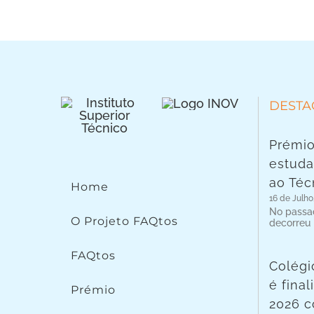
DESTA
Prémio
estuda
ao Téc
Home
16 de Julho
No passad
O Projeto FAQtos
decorreu
FAQtos
Colégi
é fina
Prémio
2026 c