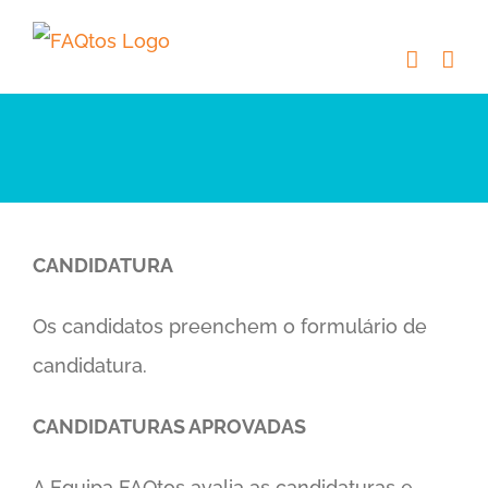
Skip
to
content
CANDIDATURA
Os candidatos preenchem o formulário de
candidatura.
CANDIDATURAS APROVADAS
A Equipa FAQtos avalia as candidaturas e