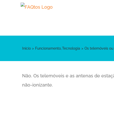
Skip
to
content
Início
Funcionamento
Tecnologia
Os telemóveis ou
Não. Os telemóveis e as antenas de estaç
não-ionizante.