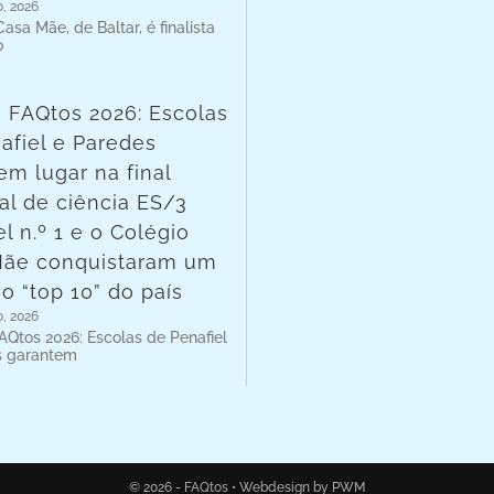
o, 2026
asa Mãe, de Baltar, é finalista
o
 FAQtos 2026: Escolas
afiel e Paredes
em lugar na final
al de ciência ES/3
l n.º 1 e o Colégio
Mãe conquistaram um
no “top 10” do país
o, 2026
AQtos 2026: Escolas de Penafiel
s garantem
© 2026 - FAQtos •
Webdesign by PWM