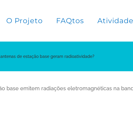
O Projeto
FAQtos
Atividad
 antenas de estação base geram radioatividade?
ão base emitem radiações eletromagnéticas na banda