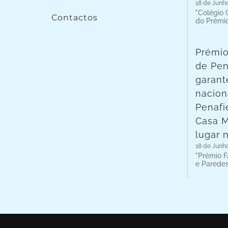
18 de Junh
"Colégio C
Contactos
do Prémi
Prémio
de Pen
garant
nacion
Penafie
Casa 
lugar 
18 de Junh
"Prémio F
e Parede