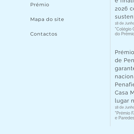
é fina
Prémio
2026 c
susten
Mapa do site
18 de Junh
"Colégio C
Contactos
do Prémi
Prémio
de Pen
garant
nacion
Penafie
Casa 
lugar 
18 de Junh
"Prémio F
e Parede