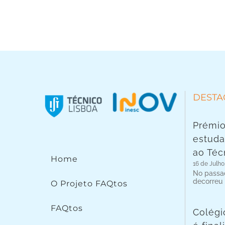
DESTA
Prémio
estuda
ao Téc
Home
16 de Julho
No passad
decorreu
O Projeto FAQtos
FAQtos
Colégi