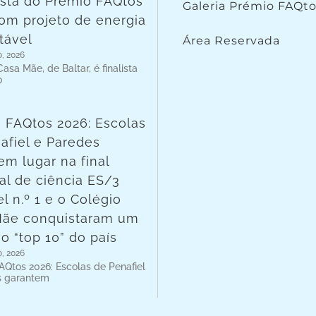
lista do Prémio FAQtos
Galeria Prémio FAQt
om projeto de energia
tável
Área Reservada
o, 2026
asa Mãe, de Baltar, é finalista
o
 FAQtos 2026: Escolas
afiel e Paredes
em lugar na final
al de ciência ES/3
l n.º 1 e o Colégio
Mãe conquistaram um
no “top 10” do país
o, 2026
AQtos 2026: Escolas de Penafiel
s garantem