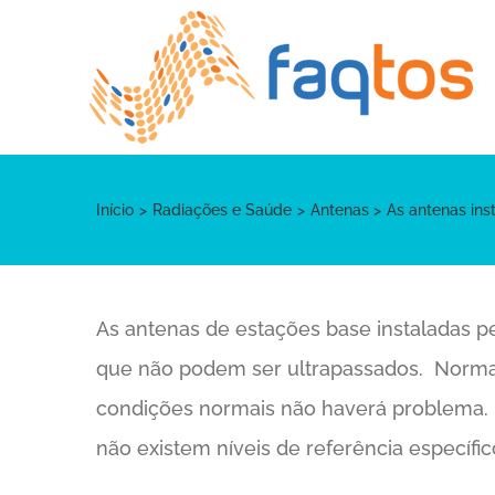
Skip
to
content
Início
Radiações e Saúde
Antenas
As antenas ins
As antenas de estações base instaladas per
que não podem ser ultrapassados. Normalm
condições normais não haverá problema. D
não existem níveis de referência específic