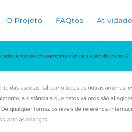
O Projeto
FAQtos
Atividad
taladas perto das escolas podem prejudicar a saúde das crianças?
to das escolas, tal como todas as outras antenas, es
ente, a distância a que estes valores são atingido
e qualquer forma, os níveis de referência internaci
os para as crianças.