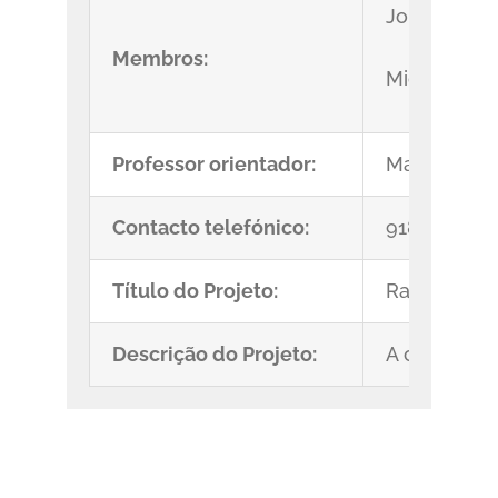
Jorge Migue
Membros:
Miguel Bar
Professor orientador:
Marta Patrã
Contacto telefónico:
918875162
Título do Projeto:
Radiotelesc
Descrição do Projeto:
A construçã