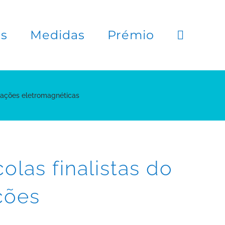
es
Medidas
Prémio
diações eletromagnéticas
olas finalistas do
ções