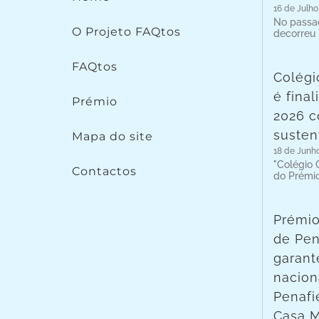
16 de Julho
No passad
O Projeto FAQtos
decorreu
FAQtos
Colégi
é fina
Prémio
2026 c
susten
Mapa do site
18 de Junh
"Colégio C
Contactos
do Prémi
Prémio
de Pen
garant
nacion
Penafie
Casa 