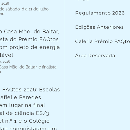
, 2026
o sábado, dia 11 de julho,
Regulamento 2026
 no
Edições Anteriores
o Casa Mãe, de Baltar,
lista do Prémio FAQtos
Galeria Prémio FAQt
om projeto de energia
tável
Área Reservada
o, 2026
asa Mãe, de Baltar, é finalista
o
 FAQtos 2026: Escolas
afiel e Paredes
em lugar na final
al de ciência ES/3
l n.º 1 e o Colégio
Mãe conquistaram um