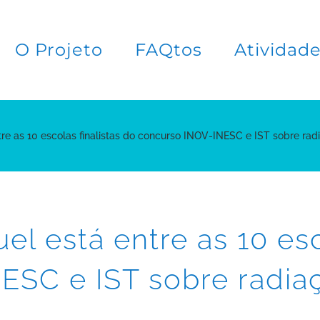
O Projeto
FAQtos
Atividad
tre as 10 escolas finalistas do concurso INOV-INESC e IST sobre ra
el está entre as 10 esc
ESC e IST sobre radia