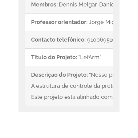
Membros:
Dennis Melgar, Daniel Bichuti, 
Professor orientador:
Jorge Miguel Cipri
Contacto telefónico:
910069519
Título do Projeto:
“LefArm”
Descrição do Projeto:
“Nosso projeto te
A estrutura de controle da prótese será
Este projeto está alinhado com o propós