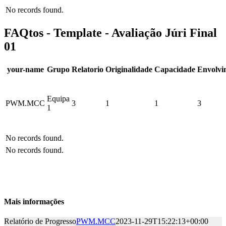
No records found.
FAQtos - Template - Avaliação Júri Final
01
your-name
Grupo
Relatorio
Originalidade
Capacidade
Envolvi
Equipa
PWM.MCC
3
1
1
3
1
No records found.
No records found.
Mais informações
Relatório de Progresso
PWM.MCC
2023-11-29T15:22:13+00:00