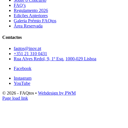
Sobre o Concurso
FAQ’s
Regulamento 2026
Edições Anteriores
Galeria Prémio FAQtos
Área Reservada
Contactos
faqtos@inov.pt
+351 21 310 0431
Rua Alves Redol, 9, 1º Esq.
1000-029 Lisboa
Facebook
Instagram
YouTube
© 2026 - FAQtos •
Webdesign by PWM
Page load link
Go
to
Top