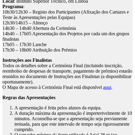
Local
: Instituto Superior Técnico, em Lisboa
Programa
:
10h30/12h30 – Registo dos Participantes (Afixação dos Cartazes e
Teste às Apresentações pelas Equipas)
12h30/14h15 – Almoço
14h30 – 14h40 Abertura da Cerimónia
14h40 – 17h05 Apresentação dos Projetos por cada um dos grupos
finalistas
17h05 – 17h30 Lanche
17h30 – 18h00 Atribuição dos Prémios
Instruções aos Finalistas
Todos os detalhes sobre a Cerimónia Final (incluindo inscrição,
reembolso de despesas de transporte, pagamento de prémios) estarão
reunidos no documento de Instruções aos Finalistas (a disponibilizar
oportunamente).
O Mapa de acesso à Cerimónia Final está disponível
aqui
.
Regras das Apresentações
A apresentação é feita pelos alunos da equipa.
A duração máxima da apresentação é impreterivelmente de 10
minutos. Aconselha-se que a apresentação seja previamente
treinada, para que este intervalo de tempo seja rigorosamente
cumprido.
O tamanho mínimo da fonte utilizada é Arial 28 pt (ou