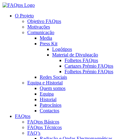
Skip
to
O Projeto
content
Objetivo FAQtos
Motivações
Comunicação
Media
Press Kit
Logótipos
Material de Divulgação
Folhetos FAQtos
Cartazes Prémio FAQtos
Folhetos Prémio FAQtos
Redes Sociais
Equipa e Historial
Quem somos
Equipa
Historial
Patrocínios
Contactos
FAQtos
FAQtos Básicos
FAQtos Técnicos
FAQ’s
Radiação e Ondas Electromagnéticas