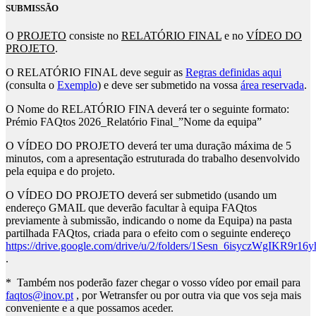
SUBMISSÃO
O
PROJETO
consiste no
RELATÓRIO FINAL
e no
VÍDEO DO
PROJETO
.
O RELATÓRIO FINAL deve seguir as
Regras definidas aqui
(consulta o
Exemplo
) e deve ser submetido na vossa
área reservada
.
O Nome do RELATÓRIO FINA deverá ter o seguinte formato:
Prémio FAQtos 2026_Relatório Final_”Nome da equipa”
O VÍDEO DO PROJETO deverá ter uma duração máxima de 5
minutos, com a apresentação estruturada do trabalho desenvolvido
pela equipa e do projeto.
O VÍDEO DO PROJETO deverá ser submetido (usando um
endereço GMAIL que deverão facultar à equipa FAQtos
previamente à submissão, indicando o nome da Equipa) na pasta
partilhada FAQtos, criada para o efeito com o seguinte endereço
https://drive.google.com/drive/u/2/folders/1Sesn_6isyczWgIKR9r
.
* Também nos poderão fazer chegar o vosso vídeo por email para
faqtos@inov.pt
, por Wetransfer ou por outra via que vos seja mais
conveniente e a que possamos aceder.