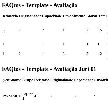
FAQtos - Template - Avaliação
Relatorio
Originalidade
Capacidade
Envolvimento
Global
Total
3
4
2
1
2
15
1
1
1
1
1
6
1
2
1
3
3
12
FAQtos - Template - Avaliação Júri 01
your-name
Grupo
Relatorio
Originalidade
Capacidade
Envolvi
Equipa
PWM.MCC
4
2
3
5
1