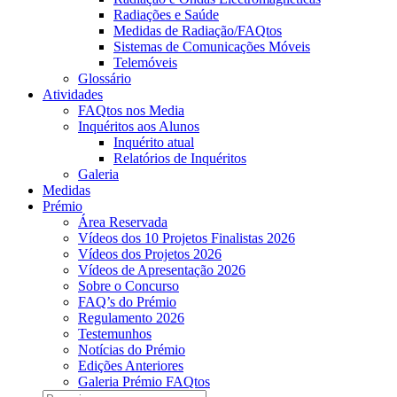
Radiações e Saúde
Medidas de Radiação/FAQtos
Sistemas de Comunicações Móveis
Telemóveis
Glossário
Atividades
FAQtos nos Media
Inquéritos aos Alunos
Inquérito atual
Relatórios de Inquéritos
Galeria
Medidas
Prémio
Área Reservada
Vídeos dos 10 Projetos Finalistas 2026
Vídeos dos Projetos 2026
Vídeos de Apresentação 2026
Sobre o Concurso
FAQ’s do Prémio
Regulamento 2026
Testemunhos
Notícias do Prémio
Edições Anteriores
Galeria Prémio FAQtos
Pesquisar