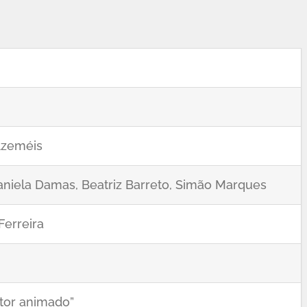
Azeméis
aniela Damas, Beatriz Barreto, Simão Marques
Ferreira
utor animado”