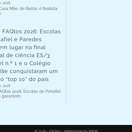
o, 2026
asa Mãe, de Baltar, é finalista
o
 FAQtos 2026: Escolas
afiel e Paredes
em lugar na final
al de ciência ES/3
l n.º 1 e o Colégio
Mãe conquistaram um
no “top 10” do país
o, 2026
AQtos 2026: Escolas de Penafiel
s garantem
© 2026 - FAQtos •
Webdesign by PWM