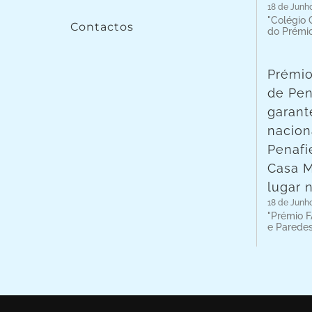
18 de Junh
"Colégio C
Contactos
do Prémi
Prémio
de Pen
garant
nacion
Penafie
Casa 
lugar 
18 de Junh
"Prémio F
e Parede