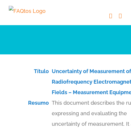
Skip
to
content
Título
Uncertainty of Measurement o
Radiofrequency Electromagnet
Fields – Measurement Equipm
Resumo
This document describes the ru
expressing and evaluating the
uncertainty of measurement. It 