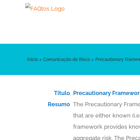
Skip
to
content
Início
Comunicação de Risco
Precautionary Framewo
Título
Precautionary Framework
Resumo
The Precautionary Frame
that are either known (i.e
framework provides know
aggregate risk. The Prec