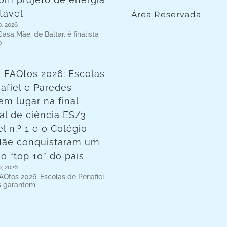
tável
Área Reservada
o, 2026
asa Mãe, de Baltar, é finalista
o
 FAQtos 2026: Escolas
afiel e Paredes
em lugar na final
al de ciência ES/3
l n.º 1 e o Colégio
Mãe conquistaram um
no “top 10” do país
o, 2026
AQtos 2026: Escolas de Penafiel
s garantem