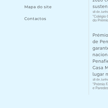
susten
Mapa do site
18 de Junh
"Colégio C
Contactos
do Prémi
Prémio
de Pen
garant
nacion
Penafie
Casa 
lugar 
18 de Junh
"Prémio F
e Parede