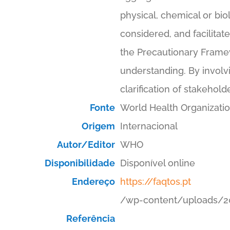
physical, chemical or bio
considered, and facilita
the Precautionary Frame
understanding. By involv
clarification of stakehol
Fonte
World Health Organizati
Origem
Internacional
Autor/Editor
WHO
Disponibilidade
Disponível online
Endereço
https://faqtos.pt
/wp-content/uploads/20
Referência