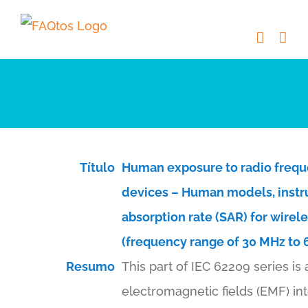
Skip
to
content
Título
Human exposure to radio freq
devices – Human models, instru
absorption rate (SAR) for wire
(frequency range of 30 MHz to 
Resumo
This part of IEC 62209 series i
electromagnetic fields (EMF) in