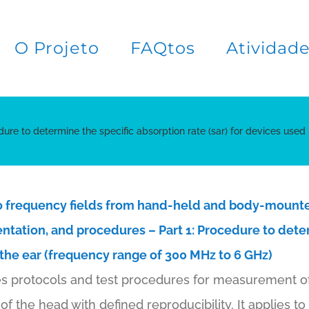
O Projeto
FAQtos
Atividad
to determine the specific absorption rate (sar) for devices used n
o frequency fields from hand-held and body-mount
ation, and procedures – Part 1: Procedure to deter
 the ear (frequency range of 300 MHz to 6 GHz)
es protocols and test procedures for measurement o
of the head with defined reproducibility. It applies t