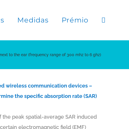
es
Medidas
Prémio
ext to the ear (frequency range of 300 mhz to 6 ghz)
ed wireless communication devices –
mine the specific absorption rate (SAR)
f the peak spatial-average SAR induced
o certain electromagnetic field (EMF)