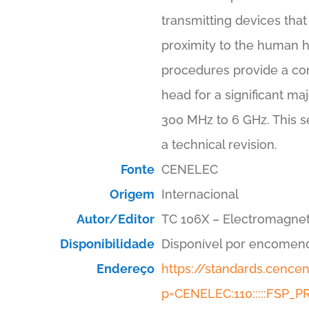
transmitting devices that
proximity to the human h
procedures provide a con
head for a significant ma
300 MHz to 6 GHz. This se
a technical revision.
Fonte
CENELEC
Origem
Internacional
Autor/Editor
TC 106X – Electromagnet
Disponibilidade
Disponível por encomen
Endereço
https://standards.cenc
p=CENELEC:110:::::FSP