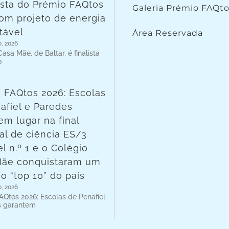
lista do Prémio FAQtos
Galeria Prémio FAQt
om projeto de energia
tável
Área Reservada
o, 2026
asa Mãe, de Baltar, é finalista
o
 FAQtos 2026: Escolas
afiel e Paredes
em lugar na final
al de ciência ES/3
l n.º 1 e o Colégio
Mãe conquistaram um
no “top 10” do país
o, 2026
AQtos 2026: Escolas de Penafiel
s garantem