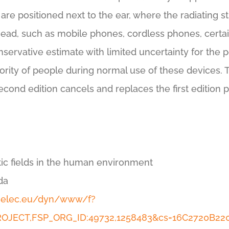
 are positioned next to the ear, where the radiating s
ead, such as mobile phones, cordless phones, certai
servative estimate with limited uncertainty for the p
jority of people during normal use of these devices.
cond edition cancels and replaces the first edition p
ic fields in the human environment
da
enelec.eu/dyn/www/f?
_PROJECT,FSP_ORG_ID:49732,1258483&cs=16C2720B2