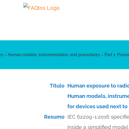
Skip
to
content
Human models, instrumentation, and procedures – Part 1: Procedure 
Título
Human exposure to radi
Human models, instrument
for devices used next to
Resumo
IEC 62209-1:2016 specifi
inside a simplified model 