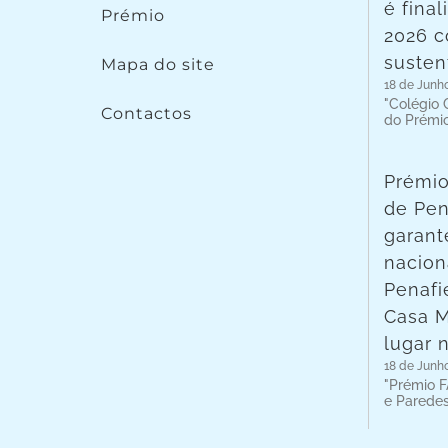
é fina
Prémio
2026 c
susten
Mapa do site
18 de Junh
"Colégio C
Contactos
do Prémi
Prémio
de Pen
garant
nacion
Penafie
Casa 
lugar 
18 de Junh
"Prémio F
e Parede