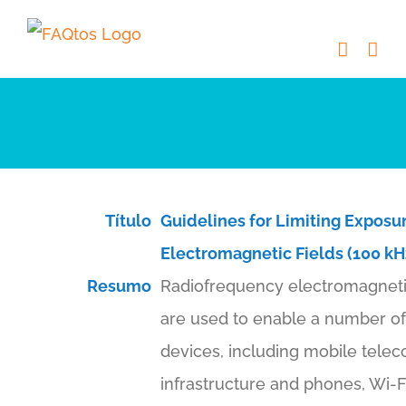
Skip
to
content
Título
Guidelines for Limiting Exposu
Electromagnetic Fields (100 kH
Resumo
Radiofrequency electromagnetic
are used to enable a number o
devices, including mobile tele
infrastructure and phones, Wi-F