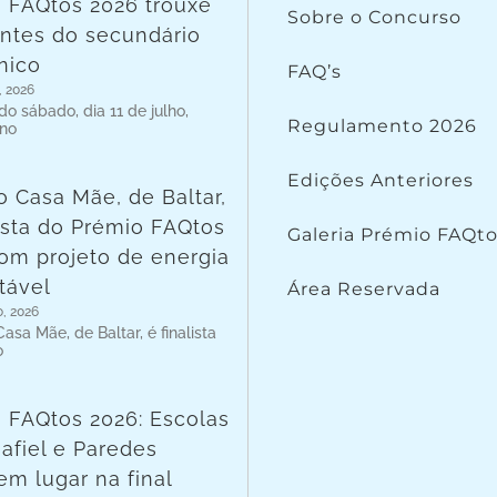
 FAQtos 2026 trouxe
Sobre o Concurso
ntes do secundário
nico
FAQ’s
, 2026
o sábado, dia 11 de julho,
Regulamento 2026
 no
Edições Anteriores
o Casa Mãe, de Baltar,
lista do Prémio FAQtos
Galeria Prémio FAQt
om projeto de energia
tável
Área Reservada
o, 2026
asa Mãe, de Baltar, é finalista
o
 FAQtos 2026: Escolas
afiel e Paredes
em lugar na final