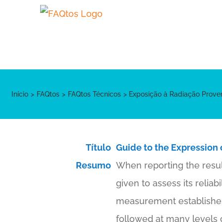
Skip
to
content
Início
FAQtos
FAQtos Técnicos
Exposição à Radiação Prove
Título
Guide to the Expression
Resumo
When reporting the result
given to assess its relia
measurement establishes
followed at many levels 