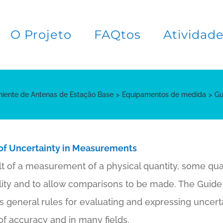
O Projeto
FAQtos
Atividad
niente de Antenas de Estação Base
Equipamentos de medida
Gu
 of Uncertainty in Measurements
 of a measurement of a physical quantity, some quant
bility and to allow comparisons to be made. The Guide
 general rules for evaluating and expressing uncert
of accuracy and in many fields.