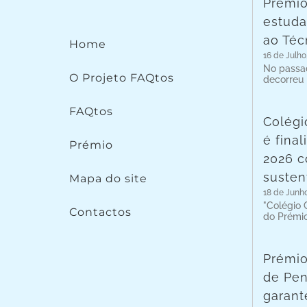
Prémio
estuda
ao Téc
Home
16 de Julho
No passad
O Projeto FAQtos
decorreu
FAQtos
Colégi
é fina
Prémio
2026 c
susten
Mapa do site
18 de Junh
"Colégio C
Contactos
do Prémi
Prémio
de Pen
garant