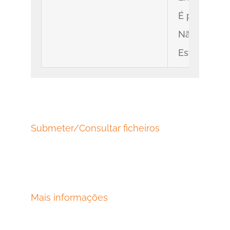
É pratica h
Não seria m
Este sistem
Submeter/Consultar ficheiros
Mais informações