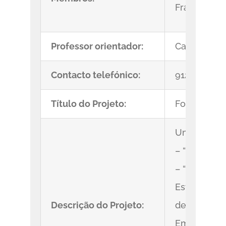
Francisco B
Professor orientador:
Carlos Cost
Contacto telefónico:
912282430
Título do Projeto:
FollowMe
Uma mãe ch
– “Bom dia,
– “É fácil” 
Este sistem
Descrição do Projeto:
de localiza
Em espaços 