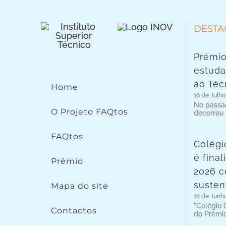
DESTA
Prémio
estuda
ao Téc
Home
16 de Julho
No passad
O Projeto FAQtos
decorreu
FAQtos
Colégi
é fina
Prémio
2026 c
susten
Mapa do site
18 de Junh
"Colégio C
Contactos
do Prémi