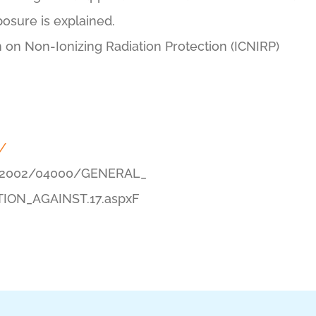
posure is explained.
 on Non-Ionizing Radiation Protection (ICNIRP)
m/
on/2002/04000/GENERAL_
ON_AGAINST.17.aspxF