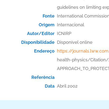
guidelines on limiting ex
Fonte
International Commission
Origem
Internacional
Autor/Editor
ICNIRP
Disponibilidade
Disponível online
Endereço
https://journals.lww.co
health-physics/Citati
APPROACH_TO_PROTECTI
Referência
Data
Abril 2002