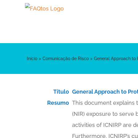
Skip
to
content
Início
Comunicação de Risco
General Approach to P
Título
General Approach to Prot
Resumo
This document explains t
(NIR) exposure to serve 
activities of ICNIRP are 
Furthermore, ICNIRP’s cu