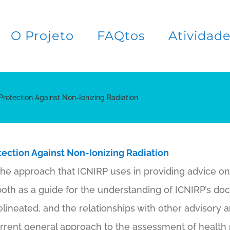
O Projeto
FAQtos
Atividad
rotection Against Non-Ionizing Radiation
ection Against Non-Ionizing Radiation
he approach that ICNIRP uses in providing advice on 
both as a guide for the understanding of ICNIRP’s doc
delineated, and the relationships with other advisory 
rrent general approach to the assessment of health r