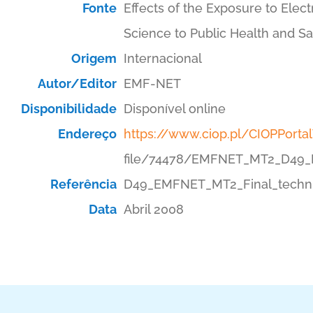
Fonte
Effects of the Exposure to Elec
Science to Public Health and 
Origem
Internacional
Autor/Editor
EMF-NET
Disponibilidade
Disponível online
Endereço
https://www.ciop.pl/CIOPPort
file/74478/EMFNET_MT2_D49_Fi
Referência
D49_EMFNET_MT2_Final_techni
Data
Abril 2008