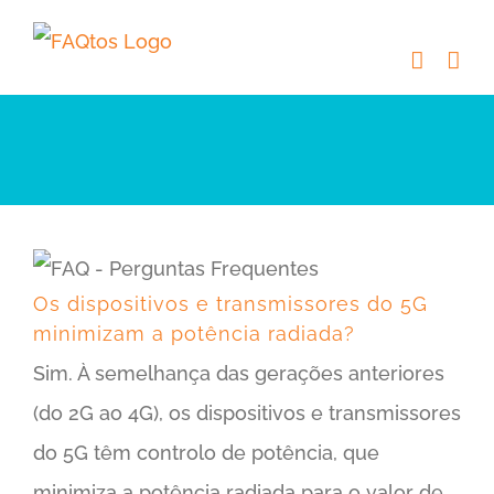
Skip
to
content
Os dispositivos e transmissores do 5G minimizam a potência radiada?
Os dispositivos e transmissores do 5G
minimizam a potência radiada?
Sim. À semelhança das gerações anteriores
(do 2G ao 4G), os dispositivos e transmissores
do 5G têm controlo de potência, que
minimiza a potência radiada para o valor de