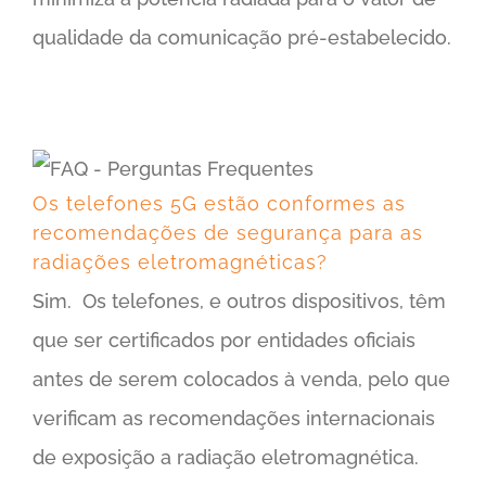
qualidade da comunicação pré-estabelecido.
Os telefones 5G estão conformes as recomendações de segurança para as radiações eletromagnéticas?
Os telefones 5G estão conformes as
recomendações de segurança para as
radiações eletromagnéticas?
Sim. Os telefones, e outros dispositivos, têm
que ser certificados por entidades oficiais
antes de serem colocados à venda, pelo que
verificam as recomendações internacionais
de exposição a radiação eletromagnética.