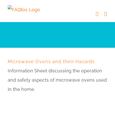
Skip
to
content
Microwave Ovens and their Hazards
Information Sheet discussing the operation
and safety aspects of microwave ovens used
in the home.