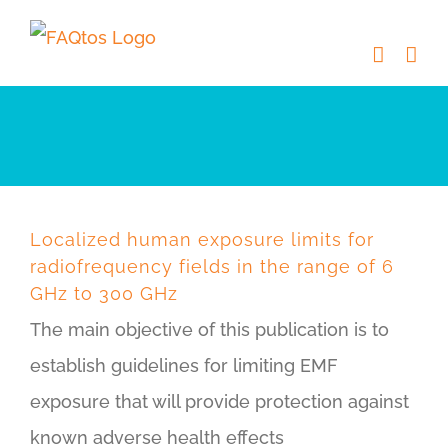
Skip
to
content
Localized human exposure limits for
radiofrequency fields in the range of 6
GHz to 300 GHz
The main objective of this publication is to
establish guidelines for limiting EMF
exposure that will provide protection against
known adverse health effects