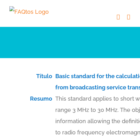
Skip
to
content
Título
Basic standard for the calcula
from broadcasting service tran
Resumo
This standard applies to short 
range 3 MHz to 30 MHz. The obje
information allowing the defin
to radio frequency electromagne