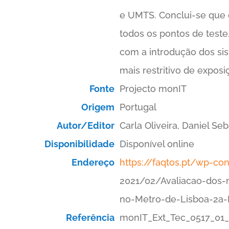
e UMTS. Conclui-se que o
todos os pontos de test
com a introdução dos sis
mais restritivo de expos
Fonte
Projecto monIT
Origem
Portugal
Autor/Editor
Carla Oliveira, Daniel Seb
Disponibilidade
Disponível online
Endereço
https://faqtos.pt/wp-co
2021/02/Avaliacao-dos-n
no-Metro-de-Lisboa-2a-
Referência
monIT_Ext_Tec_0517_0