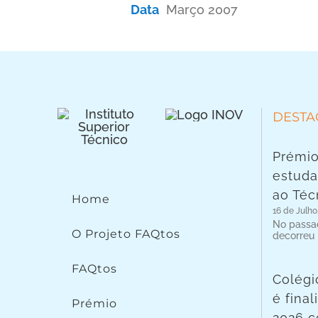
Data
Março 2007
DESTA
Prémio
estuda
ao Téc
Home
16 de Julho
No passad
O Projeto FAQtos
decorreu
FAQtos
Colégi
é fina
Prémio
2026 c