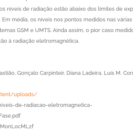
s níveis de radiação estão abaixo dos limites de e
e. Em média, os níveis nos pontos medidos nas vária
temas GSM e UMTS. Ainda assim, o pior caso medido 
ição à radiação eletromagnética.
astião, Gonçalo Carpinteir, Diana Ladeira, Luís M. Cor
ntent/uploads/
iveis-de-radiacao-eletromagnetica-
Fase.pdf
1_MonLocML2f