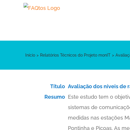
Skip
to
content
Início
Relatórios Técnicos do Projeto monIT
Avaliaç
Título
Avaliação dos níveis de 
Resumo
Este estudo tem o objeti
sistemas de comunicaçõ
medidas nas estações Ma
Pontinha e Picoas. As me