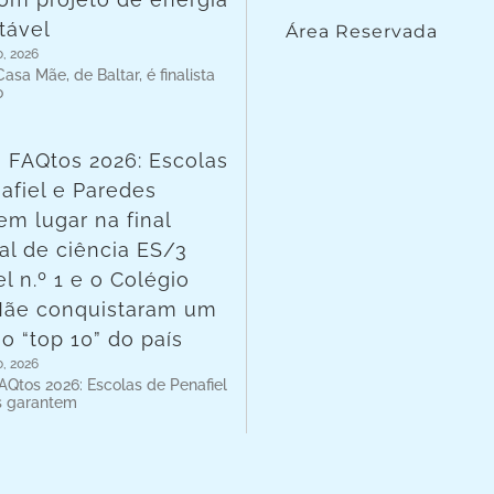
tável
Área Reservada
o, 2026
asa Mãe, de Baltar, é finalista
o
 FAQtos 2026: Escolas
afiel e Paredes
em lugar na final
al de ciência ES/3
l n.º 1 e o Colégio
Mãe conquistaram um
no “top 10” do país
o, 2026
AQtos 2026: Escolas de Penafiel
s garantem