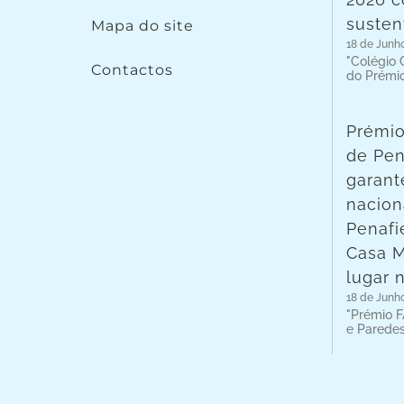
susten
Mapa do site
18 de Junh
"Colégio C
Contactos
do Prémi
Prémio
de Pen
garant
nacion
Penafie
Casa 
lugar 
18 de Junh
"Prémio F
e Parede