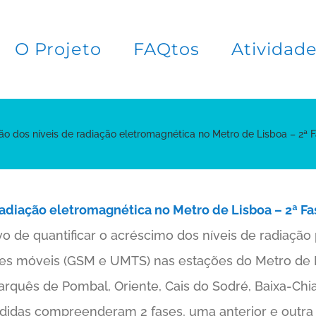
O Projeto
FAQtos
Atividad
ão dos níveis de radiação eletromagnética no Metro de Lisboa – 2ª 
radiação eletromagnética no Metro de Lisboa – 2ª Fa
vo de quantificar o acréscimo dos níveis de radiaçã
es móveis (GSM e UMTS) nas estações do Metro de 
rquês de Pombal, Oriente, Cais do Sodré, Baixa-Ch
didas compreenderam 2 fases, uma anterior e outra 