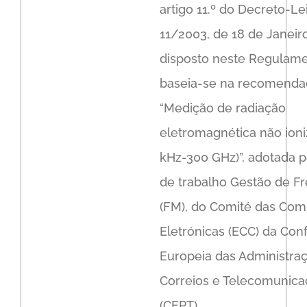
artigo 11.º do Decreto-Lei
11/2003, de 18 de Janeir
disposto neste Regulam
baseia-se na recomend
“Medição de radiação
eletromagnética não ioni
kHz-300 GHz)”, adotada 
de trabalho Gestão de F
(FM), do Comité das Co
Eletrónicas (ECC) da Con
Europeia das Administra
Correios e Telecomunic
(CEPT).